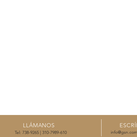
LLÁMANOS
ESCR
info@gsn.com
Tel: 738-9265 | 310-7989-610