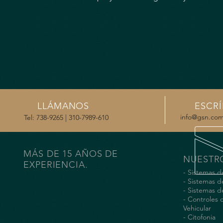
LLÁMANOS
ESCR
info@gsn.com
Tel: 738-9265 | 310-7989-610
MÁS DE 15 AÑOS DE
NUESTRO
EXPERIENCIA.
- Sistemas d
- Sistemas 
- Sistemas d
- Controles 
Vehicular
- Citofonia